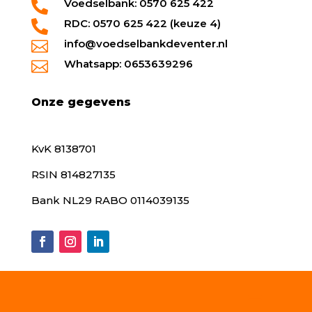
Voedselbank: 0570 625 422

RDC: 0570 625 422 (keuze 4)

info@voedselbankdeventer.nl

Whatsapp: 0653639296

Onze gegevens
KvK 8138701
RSIN 814827135
Bank NL29 RABO 0114039135