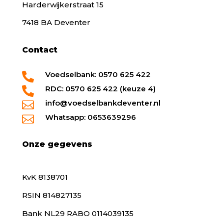
Harderwijkerstraat 15
7418 BA Deventer
Contact
Voedselbank: 0570 625 422

RDC: 0570 625 422 (keuze 4)

info@voedselbankdeventer.nl

Whatsapp: 0653639296

Onze gegevens
KvK 8138701
RSIN 814827135
Bank NL29 RABO 0114039135