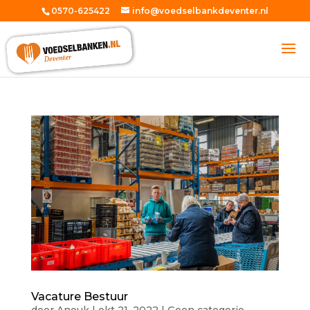
0570-625422
info@voedselbankdeventer.nl
Vacature Bestuur
door
Anouk
|
okt 21, 2022
|
Geen categorie