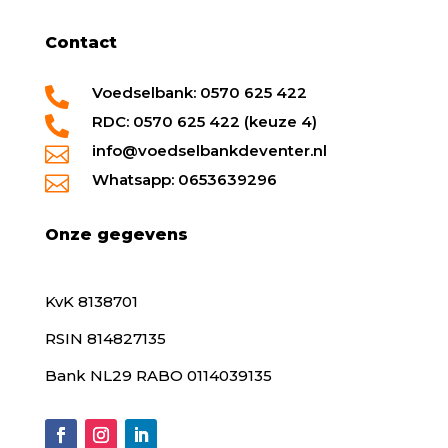
Contact
Voedselbank: 0570 625 422

RDC: 0570 625 422 (keuze 4)

info@voedselbankdeventer.nl

Whatsapp: 0653639296

Onze gegevens
KvK 8138701
RSIN 814827135
Bank NL29 RABO 0114039135