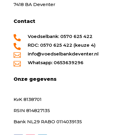
7418 BA Deventer
Contact
Voedselbank: 0570 625 422

RDC: 0570 625 422 (keuze 4)

info@voedselbankdeventer.nl

Whatsapp: 0653639296

Onze gegevens
KvK 8138701
RSIN 814827135
Bank NL29 RABO 0114039135