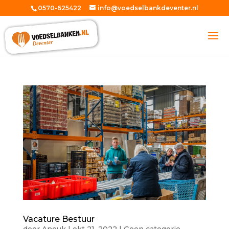
0570-625422
info@voedselbankdeventer.nl
Vacature Bestuur
door
Anouk
|
okt 21, 2022
|
Geen categorie