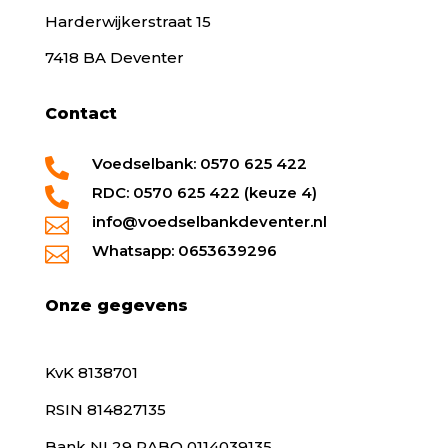
Harderwijkerstraat 15
7418 BA Deventer
Contact
Voedselbank: 0570 625 422

RDC: 0570 625 422 (keuze 4)

info@voedselbankdeventer.nl

Whatsapp: 0653639296

Onze gegevens
KvK 8138701
RSIN 814827135
Bank NL29 RABO 0114039135