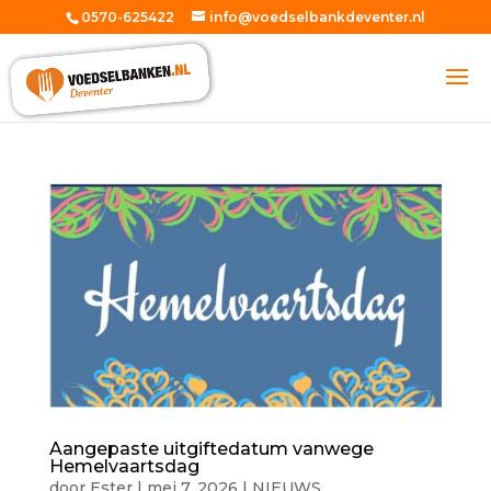
0570-625422
info@voedselbankdeventer.nl
Aangepaste uitgiftedatum vanwege
Hemelvaartsdag
door
Ester
|
mei 7, 2026
|
NIEUWS