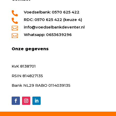
Voedselbank: 0570 625 422

RDC: 0570 625 422 (keuze 4)

info@voedselbankdeventer.nl

Whatsapp: 0653639296

Onze gegevens
KvK 8138701
RSIN 814827135
Bank NL29 RABO 0114039135