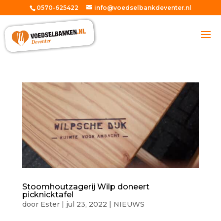
0570-625422
info@voedselbankdeventer.nl
Stoomhoutzagerij Wilp doneert
picknicktafel
door
Ester
|
jul 23, 2022
|
NIEUWS